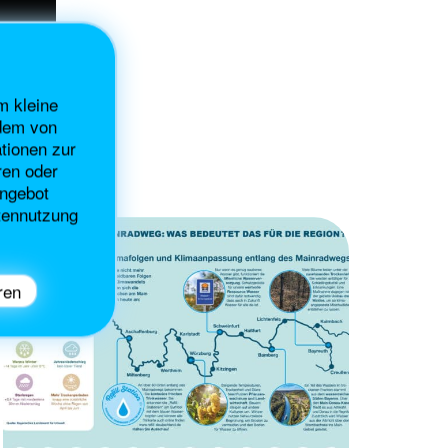
m kleine
 dem von
tionen zur
ren oder
angebot
atennutzung
ren