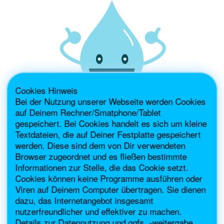
Cookies Hinweis
Bei der Nutzung unserer Webseite werden Cookies
auf Deinem Rechner/Smatphone/Tablet
gespeichert. Bei Cookies handelt es sich um kleine
Textdateien, die auf Deiner Festplatte gespeichert
TIPS FOR THE EVERYDAY LIFE
werden. Diese sind dem von Dir verwendeten
Browser zugeordnet und es fließen bestimmte
What about filter systems, limescale deposits and
Informationen zur Stelle, die das Cookie setzt.
my money?
Cookies können keine Programme ausführen oder
Viren auf Deinem Computer übertragen. Sie dienen
dazu, das Internetangebot insgesamt
nutzerfreundlicher und effektiver zu machen.
Details zur Datennutzung und ggfs. -weitergabe