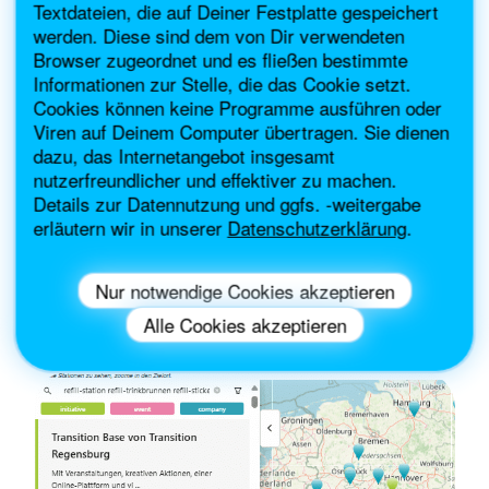
Mach mit!
Jetzt informieren
Mach mit!
Jetzt informieren
Textdateien, die auf Deiner Festplatte gespeichert
werden. Diese sind dem von Dir verwendeten
Browser zugeordnet und es fließen bestimmte
Informationen zur Stelle, die das Cookie setzt.
Refill-Deutschland ist eine einfache
Cookies können keine Programme ausführen oder
Viren auf Deinem Computer übertragen. Sie dienen
Idee mit großer Wirkung: Sie fördert
dazu, das Internetangebot insgesamt
den einfachen und kostenlosen
nutzerfreundlicher und effektiver zu machen.
Zugang zu Trinkwasser für alle. Wer
Details zur Datennutzung und ggfs. -weitergabe
mitmacht trägt aktiv zur Reduzierung
erläutern wir in unserer
Datenschutzerklärung
.
von Plastikmüll und zu mehr
Umweltschutz bei!
Nur notwendige Cookies akzeptieren
Alle Cookies akzeptieren