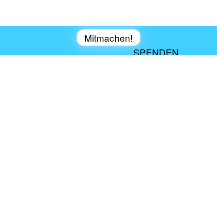
Mitmachen!
Refill-Station werden
SPENDEN
IMPRESSUM
DATENSCHUTZ
NEWSLETTER
KONTAKT
PRESSE
a tip: tap-SPENDENKONTO | Deine Spende kann
steuerlich geltend gemacht werden.
Bank: GLS Gemeinschaftsbank
IBAN: DE29430609671147474600