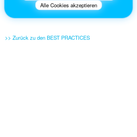
Themenbereiche gezielt abgedeckt werden.
Alle Cookies akzeptieren
Gleichzeitig werden die unterschiedlichen Facetten
des Themas aufgezeigt.
>> Zurück zu den BEST PRACTICES